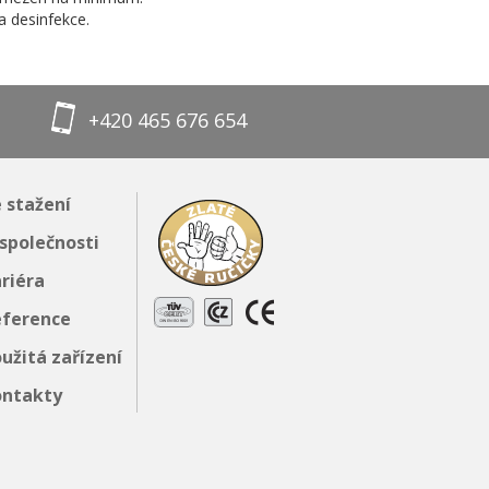
 desinfekce.
+420 465 676 654
 stažení
společnosti
riéra
eference
užitá zařízení
ontakty