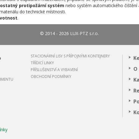
ostatný protipožární systém
nebo systém automatického čištění a
materiálu do technické místnosti.
votnost
.
© 2014 - 2026 LUX-PTZ s.r.o.
STACIONÁRNÍ LISY S PŘÍPOJNÝMI KONTEJNERY
o
Ke
TŘÍDICÍ LINKY
MENTAL TECHNOLOGIES
O 
PŘÍSLUŠENSTVÍ A VYBAVENÍ
OBCHODNÍ PODMÍNKY
Ka
TIMENTU
R
Po
K
ínky