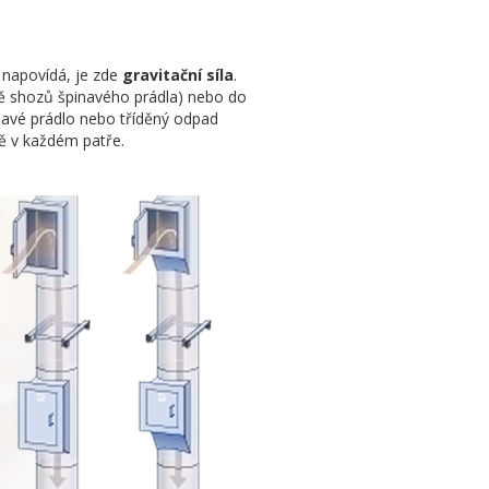
 napovídá, je zde
gravitační síla
.
dě shozů špinavého prádla) nebo do
navé prádlo nebo tříděný odpad
ně v každém patře.