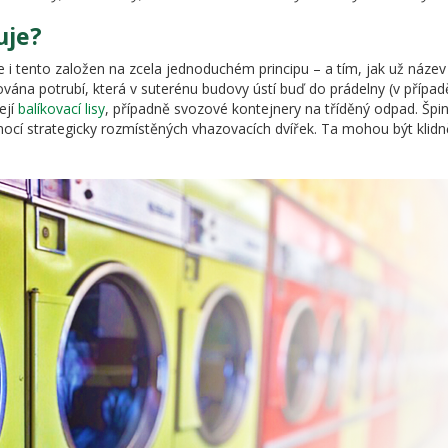
uje?
 i tento založen na zcela jednoduchém principu – a tím, jak už název
ána potrubí, která v suterénu budovy ústí buď do prádelny (v přípa
OGIE PRO OCHRANU ŽIVOTNÍHO PROSTŘEDÍ
ejí
balíkovací lisy
, případně svozové kontejnery na tříděný odpad. Špi
mocí strategicky rozmístěných vhazovacích dvířek. Ta mohou být klid