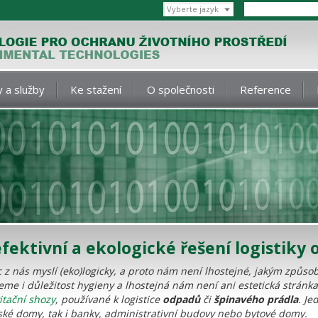
Vyberte jazyk
 a služby
Ke stažení
O společnosti
Reference
efektivní a ekologické řešení logistiky
íc z nás myslí (eko)logicky, a proto nám není lhostejné, jakým způ
e i důležitost hygieny a lhostejná nám není ani estetická stránka
itační shozy
, používané k logistice
odpadů
či
špinavého prádla
. Je
lské domy, tak i banky, administrativní budovy nebo bytové domy.