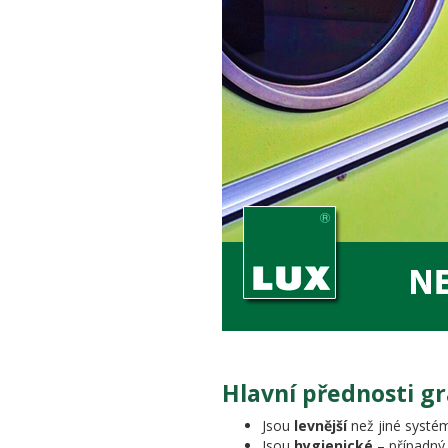
Hlavní přednosti g
Jsou
levnější
než jiné systém
Jsou
hygienické
– případný