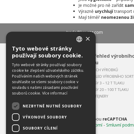
Je možné pro ně zařídit
sam
Výrazně
urychlují
transport 
Mají téměř
neomezenou ži
trade@lux-ptz.com
×
Tyto webové stránky
CZECH
používají soubory cookie.
Celkový přehled výrobníh
ENGLISH
ENVIRON
sortimentu
Tyto webové stránky používají soubory
APLIKACE NAŠICH VÝROBKŮ
cookie ke zlepšení uživatelského zážitku.
Používáním našich webových stránek
CELKOVÝ PŘEHLED VÝROBNÍHO SOR
souhlasíte se všemi soubory cookie v
BALÍKOVACÍ LISY 3 – 12 T TLAKU
souladu s našimi zásadami používání
BALÍKOVACÍ LISY 20 – 100 T TLAKU
souborů cookie.
Více informací
LISOVACÍ KONTEJNERY
NEZBYTNĚ NUTNÉ SOUBORY
VÝKONOVÉ SOUBORY
Chráněno službou
reCAPTCHA
Ochrana soukromí
-
Smluvní podm
SOUBORY CÍLENÍ