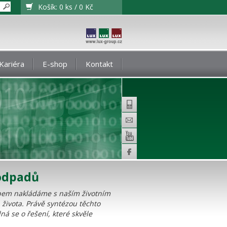
Košík:
0 ks / 0 Kč
Kariéra
E-shop
Kontakt
Telefon
E-
mail
Youtube
 odpadů
Facebook
sobem nakládáme s naším životním
 života. Právě syntézou těchto
dná se o řešení, které skvěle