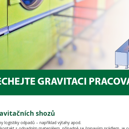
ravitačních shozů
y logistiky odpadů – například výtahy apod.
 kontakt s odpadním materiálem, případně se špinavým prádlem, je