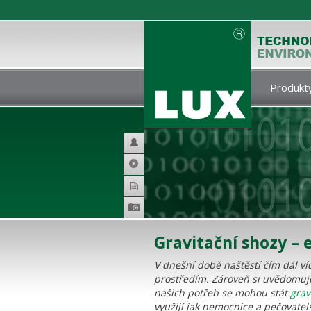
Produkty
Helpdesk
Video
Katalogy
Produktová
galerie
Gravitační shozy – 
V dnešní době naštěstí čím dál v
prostředím. Zároveň si uvědomujem
našich potřeb se mohou stát
grav
využijí jak nemocnice a pečovate