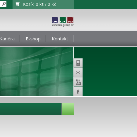
Košík:
0 ks / 0 Kč
Kariéra
E-shop
Kontakt
Telefon
E-
mail
Youtube
Facebook