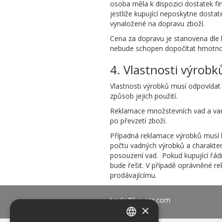
osoba měla k dispozici dostatek fi
jestliže kupující neposkytne dosta
vynaložené na dopravu zboží.
Cena za dopravu je stanovena dle
nebude schopen dopočítat hmotnost
4. Vlastnosti výrobk
Vlastnosti výrobků musí odpovídat
způsob jejich použití.
Reklamace množstevních vad a vad 
po převzetí zboží.
Případná reklamace výrobků musí 
počtu vadných výrobků a charakter
posouzení vad. Pokud kupující řádn
bude řešit. V případě oprávněné r
prodávajícímu.
trade@lux-ptz.com
×