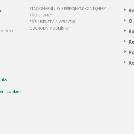
STACIONÁRNÍ LISY S PŘÍPOJNÝMI KONTEJNERY
o
Ke
TŘÍDICÍ LINKY
O 
PŘÍSLUŠENSTVÍ A VYBAVENÍ
OBCHODNÍ PODMÍNKY
Ka
TIMENTU
R
Po
MENTAL TECHNOLOGIES
K
ínky
ení cookies