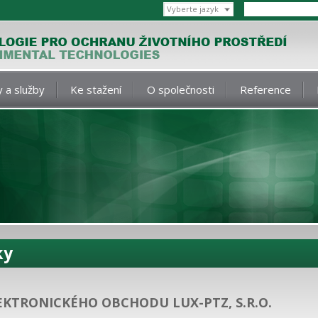
Vyberte jazyk
 a služby
Ke stažení
O společnosti
Reference
ky
KTRONICKÉHO OBCHODU LUX-PTZ, S.R.O.