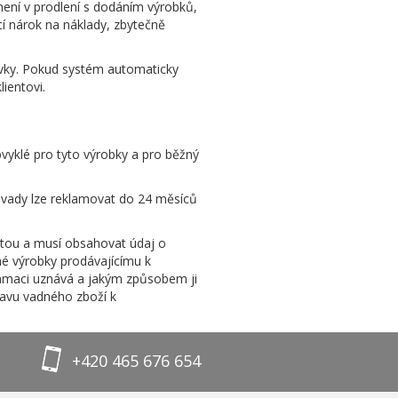
není v prodlení s dodáním výrobků,
cí nárok na náklady, zbytečně
ávky. Pokud systém automaticky
ientovi.
vyklé pro tyto výrobky a pro běžný
 vady lze reklamovat do 24 měsíců
tou a musí obsahovat údaj o
né výrobky prodávajícímu k
klamaci uznává a jakým způsobem ji
ravu vadného zboží k
+420 465 676 654