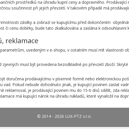
nančních prostředků na úhradu kupní ceny a dopravného. Prodávající 
tečnou součinnost při jejich převzetí. V takovém případě má prodávají
 hmotnosti zásilky a zobrazí se kupujícímu před dokončením objedn
 či cenu dobírky, bude tato zkalkulována a zaslána k odsouhlasení kl
ů, reklamace
 parametrům, uvedeným v e-shopu, v ostatním musí mít vlastnosti ob
zjevných musí být provedena bezodkladně po převzetí zboží. Skryté
být doručena prodávajícímu v písemné formě nebo elektronickou poš
u vad. Pokud nebude dohodnuto jinak, je kupující povinen zaslat vad
ě reklamoval, je prodávající povinen mu do 15-ti dnů sdělit, zda re
eklamace má kupující nárok na úhradu nákladů, které vynaložil na dop
© 2014 - 2026 LUX-PTZ s.r.o.