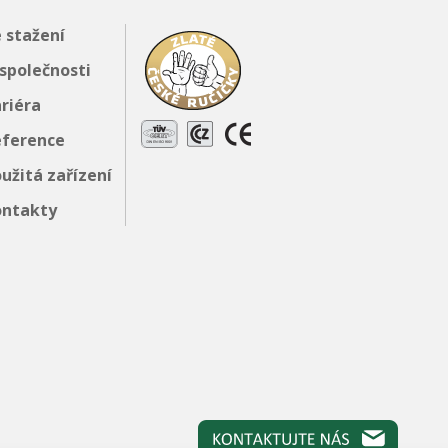
 stažení
společnosti
riéra
eference
užitá zařízení
ontakty