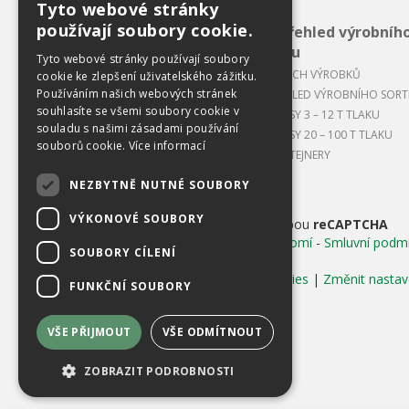
Tyto webové stránky
CZECH
používají soubory cookie.
Celkový přehled výrobníh
ENGLISH
sortimentu
Tyto webové stránky používají soubory
APLIKACE NAŠICH VÝROBKŮ
cookie ke zlepšení uživatelského zážitku.
Používáním našich webových stránek
CELKOVÝ PŘEHLED VÝROBNÍHO SOR
souhlasíte se všemi soubory cookie v
BALÍKOVACÍ LISY 3 – 12 T TLAKU
souladu s našimi zásadami používání
BALÍKOVACÍ LISY 20 – 100 T TLAKU
souborů cookie.
Více informací
LISOVACÍ KONTEJNERY
NEZBYTNĚ NUTNÉ SOUBORY
ENVIRON
VÝKONOVÉ SOUBORY
Chráněno službou
reCAPTCHA
Ochrana soukromí
-
Smluvní podm
SOUBORY CÍLENÍ
Používání cookies
|
Změnit nastav
FUNKČNÍ SOUBORY
VŠE PŘIJMOUT
VŠE ODMÍTNOUT
ZOBRAZIT PODROBNOSTI