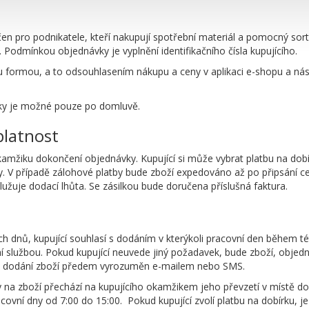
čen pro podnikatele, kteří nakupují spotřební materiál a pomocný sort
í. Podmínkou objednávky je vyplnění identifikačního čísla kupujícího.
OGIE PRO OCHRANU ŽIVOTNÍHO PROSTŘEDÍ
ou formou, a to odsouhlasením nákupu a ceny v aplikaci e-shopu a n
ky je možné pouze po domluvě.
splatnost
kamžiku dokončení objednávky. Kupující si může vybrat platbu na do
y. V případě zálohové platby bude zboží expedováno až po připsání c
lužuje dodací lhůta. Se zásilkou bude doručena příslušná faktura.
ch dnů, kupující souhlasí s dodáním v kterýkoli pracovní den během t
í službou. Pokud kupující neuvede jiný požadavek, bude zboží, obje
 o dodání zboží předem vyrozuměn e-mailem nebo SMS.
na zboží přechází na kupujícího okamžikem jeho převzetí v místě dodání
acovní dny od 7:00 do 15:00. Pokud kupující zvolí platbu na dobírku, je 