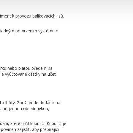
iment k provozu balíkovacích lisů,
ásledným potvrzením systému o
bírku nebo platbu předem na
elé vyúčtované částky na účet
éto lhůty. Zboží bude dodáno na
dnané jednou objednávkou,
, které určil kupující. Kupující je
povinen zajistit, aby přebírající