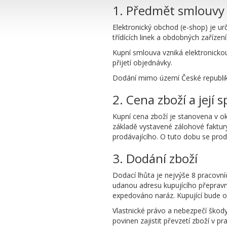
1. Předmět smlouvy
Elektronický obchod (e-shop) je ur
třídících linek a obdobných zařízen
TECHNOL
Kupní smlouva vzniká elektronick
přijetí objednávky.
Dodání mimo území České republi
2. Cena zboží a její 
Kupní cena zboží je stanovena v o
základě vystavené zálohové faktur
prodávajícího. O tuto dobu se prod
3. Dodání zboží
Dodací lhůta je nejvýše 8 pracovní
udanou adresu kupujícího přepravn
expedováno naráz. Kupující bude
Vlastnické právo a nebezpečí škody 
povinen zajistit převzetí zboží v pr