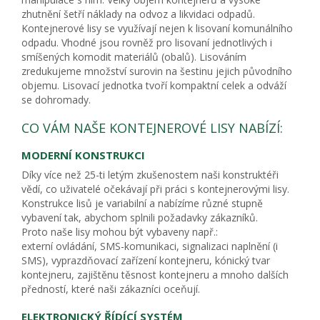
zhutnění šetří náklady na odvoz a likvidaci odpadů.
Kontejnerové lisy se využívají nejen k lisovaní komunálního
odpadu. Vhodné jsou rovněž pro lisovaní jednotlivých i
smíšených komodit materiálů (obalů). Lisováním
zredukujeme množství surovin na šestinu jejich původního
objemu. Lisovací jednotka tvoří kompaktní celek a odváží
se dohromady.
CO VÁM NAŠE KONTEJNEROVÉ LISY NABÍZÍ:
MODERNÍ KONSTRUKCI
Díky více než 25-ti letým zkušenostem naši konstruktéři
vědí, co uživatelé očekávají při práci s kontejnerovými lisy.
Konstrukce lisů je variabilní a nabízíme různé stupně
vybavení tak, abychom splnili požadavky zákazníků.
Proto naše lisy mohou být vybaveny např.:
externí ovládání, SMS-komunikaci, signalizaci naplnění (i
SMS), vyprazdňovací zařízení kontejneru, kónický tvar
kontejneru, zajištěnu těsnost kontejneru a mnoho dalších
předností, které naši zákazníci oceňují.
ELEKTRONICKÝ ŘÍDÍCÍ SYSTÉM