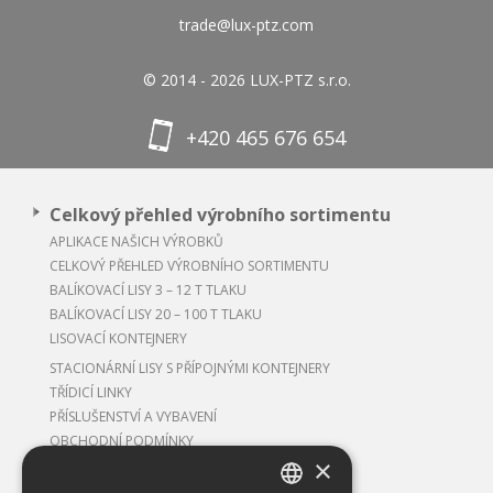
trade@lux-ptz.com
© 2014 - 2026 LUX-PTZ s.r.o.
+420 465 676 654
Celkový přehled výrobního sortimentu
APLIKACE NAŠICH VÝROBKŮ
CELKOVÝ PŘEHLED VÝROBNÍHO SORTIMENTU
BALÍKOVACÍ LISY 3 – 12 T TLAKU
BALÍKOVACÍ LISY 20 – 100 T TLAKU
LISOVACÍ KONTEJNERY
STACIONÁRNÍ LISY S PŘÍPOJNÝMI KONTEJNERY
TŘÍDICÍ LINKY
PŘÍSLUŠENSTVÍ A VYBAVENÍ
OBCHODNÍ PODMÍNKY
×