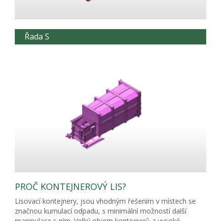
Řada S
PROČ KONTEJNEROVÝ LIS?
Lisovací kontejnery, jsou vhodným řešením v místech se
značnou kumulací odpadu, s minimální možností další
manipulace s ním. Velký objem kontejnerů a vysoké