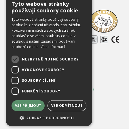
Tyto webové stránky
CZECH
používají soubory cookie.
Ke stažení
ENGLISH
Tyto webové stránky používají soubory
O společnosti
cookie ke zlepšení uživatelského zážitku.
Používáním našich webových stránek
Kariéra
souhlasíte se všemi soubory cookie v
Reference
souladu s našimi zásadami používání
souborů cookie.
Více informací
Použitá zařízení
NEZBYTNĚ NUTNÉ SOUBORY
Kontakty
VÝKONOVÉ SOUBORY
Chráněno službou
reCAPTCHA
Ochrana soukromí
-
Smluvní podmínky
SOUBORY CÍLENÍ
Používání cookies
|
Změnit nastavení cookies
FUNKČNÍ SOUBORY
VŠE PŘIJMOUT
VŠE ODMÍTNOUT
ZOBRAZIT PODROBNOSTI