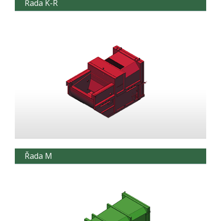
Řada K-R
Řada M