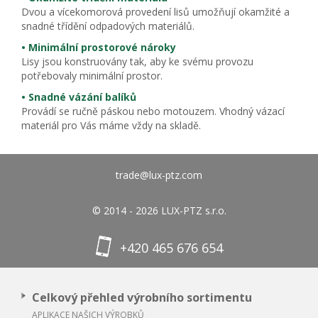
Dvou a vícekomorová provedení lisů umožňují okamžité a
snadné třídění odpadových materiálů.
• Minimální prostorové nároky
Lisy jsou konstruovány tak, aby ke svému provozu
potřebovaly minimální prostor.
• Snadné vázání balíků
Provádí se ručně páskou nebo motouzem. Vhodný vázací
materiál pro Vás máme vždy na skladě.
trade@lux-ptz.com
© 2014 - 2026 LUX-PTZ s.r.o.
+420 465 676 654
Celkový přehled výrobního sortimentu
APLIKACE NAŠICH VÝROBKŮ