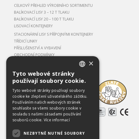
CELKOVÝ PŘEHLED VÝROBNÍHO SORTIMENTU
BALÍKOVACÍ LISY 3 – 12 T TLAKU
BALÍKOVACÍ LISY 20 – 100 T TLAKU
LISOVACÍ KONTEJNERY
STACIONÁRNÍ LISY S PŘÍPOJNÝMI KONTEJNERY
TŘÍDICÍ LINKY
PŘÍSLUŠENSTVÍ A VYBAVENÍ
OBCHODNÍ PODMÍNKY
×
Tyto webové stránky
CZECH
používají soubory cookie.
Ke stažení
ENGLISH
Tyto webové stránky používají soubory
O společnosti
cookie ke zlepšení uživatelského zážitku.
Používáním našich webových stránek
Kariéra
souhlasíte se všemi soubory cookie v
Reference
souladu s našimi zásadami používání
souborů cookie.
Více informací
Použitá zařízení
NEZBYTNĚ NUTNÉ SOUBORY
Kontakty