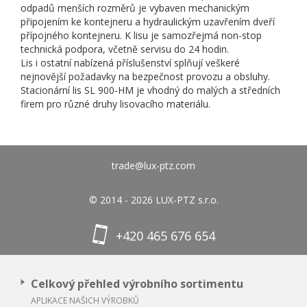
odpadů menších rozměrů je vybaven mechanickým
připojením ke kontejneru a hydraulickým uzavřením dveří
přípojného kontejneru. K lisu je samozřejmá non-stop
technická podpora, včetně servisu do 24 hodin.
Lis i ostatní nabízená příslušenství splňují veškeré
nejnovější požadavky na bezpečnost provozu a obsluhy.
Stacionární lis SL 900-HM je vhodný do malých a středních
firem pro různé druhy lisovacího materiálu.
trade@lux-ptz.com
© 2014 - 2026 LUX-PTZ s.r.o.
+420 465 676 654
Celkový přehled výrobního sortimentu
APLIKACE NAŠICH VÝROBKŮ