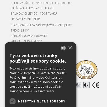
CELKOVÝ PŘEHLED VÝROBNÍHO SORTIMENTU
BALÍKOVACÍ LISY 3 – 12 T TLAKU
BALÍKOVACÍ LISY 20 – 100 T TLAKU
LISOVACÍ KONTEJNERY
STACIONÁRNÍ LISY S PŘÍPOJNÝMI KONTEJNERY
TŘÍDICÍ LINKY
PŘÍSLUŠENSTVÍ A VYBAVENÍ
OBCHODNÍ PODMÍNKY
×
Tyto webové stránky
CZECH
používají soubory cookie.
Ke stažení
ENGLISH
Tyto webové stránky používají soubory
O společnosti
cookie ke zlepšení uživatelského zážitku.
Používáním našich webových stránek
Kariéra
souhlasíte se všemi soubory cookie v
Reference
souladu s našimi zásadami používání
souborů cookie.
Více informací
Použitá zařízení
NEZBYTNĚ NUTNÉ SOUBORY
Kontakty