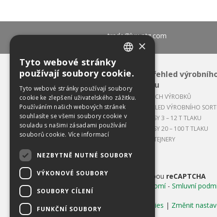
trade@lux-ptz.com
×
Tyto webové stránky
CZECH
používají soubory cookie.
Celkový přehled výrobníh
ENGLISH
sortimentu
Tyto webové stránky používají soubory
APLIKACE NAŠICH VÝROBKŮ
cookie ke zlepšení uživatelského zážitku.
ENVIRON
Používáním našich webových stránek
CELKOVÝ PŘEHLED VÝROBNÍHO SOR
souhlasíte se všemi soubory cookie v
BALÍKOVACÍ LISY 3 – 12 T TLAKU
souladu s našimi zásadami používání
BALÍKOVACÍ LISY 20 – 100 T TLAKU
souborů cookie.
Více informací
LISOVACÍ KONTEJNERY
NEZBYTNĚ NUTNÉ SOUBORY
VÝKONOVÉ SOUBORY
Chráněno službou
reCAPTCHA
Ochrana soukromí
-
Smluvní podm
SOUBORY CÍLENÍ
Používání cookies
|
Změnit nastav
FUNKČNÍ SOUBORY