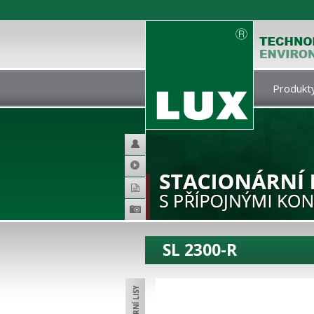
Produkty
Helpdesk
Video
Katalogy
Produktová
galerie
SL 2300-R