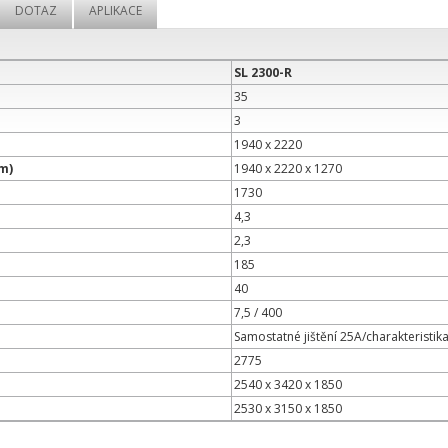
DOTAZ
APLIKACE
SL 2300-R
35
3
1940 x 2220
m)
1940 x 2220 x 1270
1730
4,3
2,3
185
40
7,5 / 400
Samostatné jištění 25A/charakteristik
2775
2540 x 3420 x 1850
2530 x 3150 x 1850