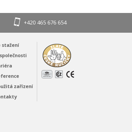
+420 465 676 654
 stažení
společnosti
riéra
eference
užitá zařízení
ontakty