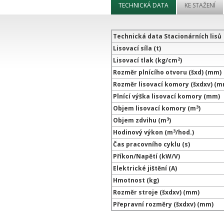
TECHNICKÁ DATA
KE STAŽENÍ
Technická data Stacionárních lisů
Lisovací síla (t)
2
Lisovací tlak (kg/cm
)
Rozměr plnícího otvoru (šxd) (mm)
Rozměr lisovací komory (šxdxv) (m
Plnící výška lisovací komory (mm)
3
Objem lisovací komory (m
)
3
Objem zdvihu (m
)
3
Hodinový výkon (m
/hod.)
Čas pracovního cyklu (s)
Příkon/Napětí (kW/V)
Elektrické jištění (A)
Hmotnost (kg)
Rozměr stroje (šxdxv) (mm)
Přepravní rozměry (šxdxv) (mm)