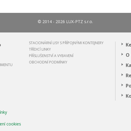
© 2014 - 2026 LUX-PTZ s.r.o.
STACIONÁRNÍ LISY S PŘÍPOJNÝMI KONTEJNERY
o
Ke
TŘÍDICÍ LINKY
O 
PŘÍSLUŠENSTVÍ A VYBAVENÍ
MENTAL TECHNOLOGIES
OBCHODNÍ PODMÍNKY
Ka
TIMENTU
R
Po
K
ínky
ení cookies