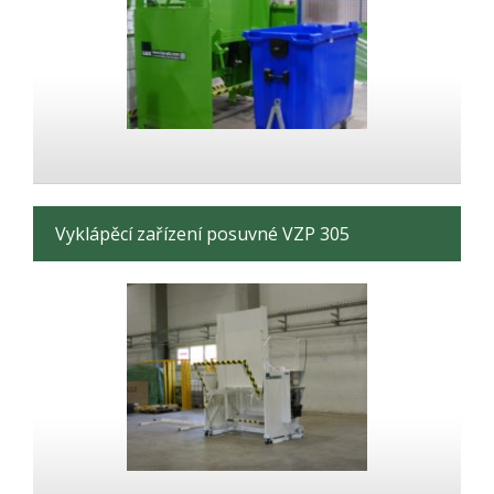
Vyklápěcí zařízení posuvné VZP 305