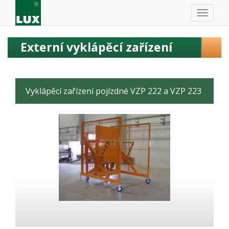
Externí vyklápěcí zařízení
Vyklápěcí zařízení pojízdné VZP 222 a VZP 223