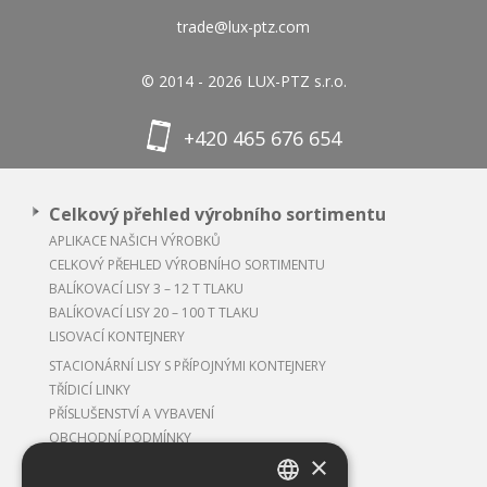
trade@lux-ptz.com
© 2014 - 2026 LUX-PTZ s.r.o.
+420 465 676 654
Celkový přehled výrobního sortimentu
APLIKACE NAŠICH VÝROBKŮ
CELKOVÝ PŘEHLED VÝROBNÍHO SORTIMENTU
BALÍKOVACÍ LISY 3 – 12 T TLAKU
BALÍKOVACÍ LISY 20 – 100 T TLAKU
LISOVACÍ KONTEJNERY
STACIONÁRNÍ LISY S PŘÍPOJNÝMI KONTEJNERY
TŘÍDICÍ LINKY
PŘÍSLUŠENSTVÍ A VYBAVENÍ
OBCHODNÍ PODMÍNKY
×