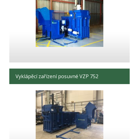
Vyklápěcí zařízení posuvné VZP 752