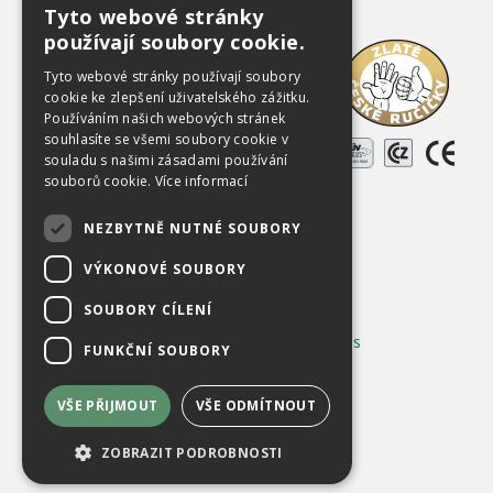
Tyto webové stránky
CZECH
používají soubory cookie.
Ke stažení
ENGLISH
Tyto webové stránky používají soubory
O společnosti
cookie ke zlepšení uživatelského zážitku.
Používáním našich webových stránek
Kariéra
souhlasíte se všemi soubory cookie v
Reference
souladu s našimi zásadami používání
souborů cookie.
Více informací
Použitá zařízení
NEZBYTNĚ NUTNÉ SOUBORY
Kontakty
VÝKONOVÉ SOUBORY
Chráněno službou
reCAPTCHA
Ochrana soukromí
-
Smluvní podmínky
SOUBORY CÍLENÍ
Používání cookies
|
Změnit nastavení cookies
FUNKČNÍ SOUBORY
VŠE PŘIJMOUT
VŠE ODMÍTNOUT
ZOBRAZIT PODROBNOSTI