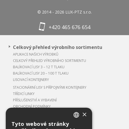
© 2014 - 2026 LUX-PTZ s.r.o.
+420 465 676 654
Celkový přehled výrobního sortimentu
APLIKACE NAŠICH VÝROBKŮ
CELKOVÝ PŘEHLED VÝROBNÍHO SORTIMENTU
BALÍKOVACÍ LISY 3 – 12 T TLAKU
BALÍKOVACÍ LISY 20 – 100 T TLAKU
LISOVACÍ KONTEJNERY
STACIONÁRNÍ LISY S PŘÍPOJNÝMI KONTEJNERY
TŘÍDICÍ LINKY
PŘÍSLUŠENSTVÍ A VYBAVENÍ
OBCHODNÍ PODMÍNKY
×
Tyto webové stránky
CZECH