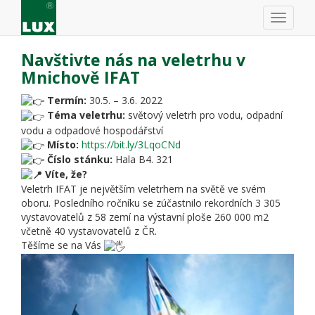
Navštivte nás na veletrhu v
Mnichově IFAT
Termín:
30.5. – 3.6. 2022
Téma veletrhu:
světový veletrh pro vodu, odpadní
vodu a odpadové hospodářství
Místo:
https://bit.ly/3LqoCNd
Číslo stánku:
Hala B4. 321
Víte, že?
Veletrh IFAT je největším veletrhem na světě ve svém
oboru. Posledního ročníku se zúčastnilo rekordních 3 305
vystavovatelů z 58 zemí na výstavní ploše 260 000 m2
včetně 40 vystavovatelů z ČR.
Těšíme se na Vás