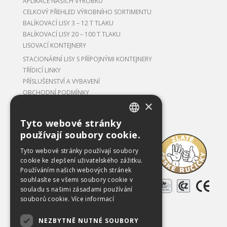
APLIKACE NAŠICH VÝROBKŮ
CELKOVÝ PŘEHLED VÝROBNÍHO SORTIMENTU
BALÍKOVACÍ LISY 3 – 12 T TLAKU
BALÍKOVACÍ LISY 20 – 100 T TLAKU
LISOVACÍ KONTEJNERY
STACIONÁRNÍ LISY S PŘÍPOJNÝMI KONTEJNERY
TŘÍDICÍ LINKY
PŘÍSLUŠENSTVÍ A VYBAVENÍ
OBCHODNÍ PODMÍNKY
×
Tyto webové stránky
CZECH
používají soubory cookie.
Ke stažení
ENGLISH
Tyto webové stránky používají soubory
O společnosti
cookie ke zlepšení uživatelského zážitku.
Kariéra
Používáním našich webových stránek
souhlasíte se všemi soubory cookie v
Reference
souladu s našimi zásadami používání
souborů cookie.
Více informací
Použitá zařízení
NEZBYTNĚ NUTNÉ SOUBORY
Kontakty