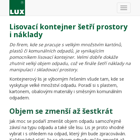
Lisovací kontejner šetří prostory
i náklady
Do firem, kde se pracuje s velkým množstvím kartónů,
plastů či komunálních odpadů, je vynikajícím
pomocníkem lisovací kontejner. Velmi dobře dokáže
zhutnit velký objem odpadu, což ve finále šetří náklady na
manipulaci i skladovací prostory.
Kontejnerový lis je výborným řešením všude tam, kde se
vyskytuje velké množství odpadu. Poradí si s plastem,
kartonem, obalovými materiály i směsným komunálním
odpadem.
Objem se zmenší až šestkrát
Jak moc se podaří zmenšit objem odpadu samozřejmě
závisí na typu odpadu a také síle lisu. Lis je proto vhodné
vybrat i s ohledem na odpad, který jím bude zpracováván.
Každopádně platí, že se objem odpadu může zmenšit až