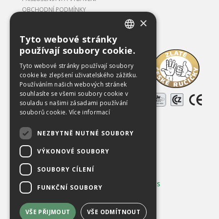
OBCHODNÍ PODMÍNKY
×
Tyto webové stránky
CZECH
používají soubory cookie.
Ke stažení
ENGLISH
Tyto webové stránky používají soubory
O společnosti
cookie ke zlepšení uživatelského zážitku.
Používáním našich webových stránek
Kariéra
souhlasíte se všemi soubory cookie v
Reference
souladu s našimi zásadami používání
souborů cookie.
Více informací
Použitá zařízení
NEZBYTNĚ NUTNÉ SOUBORY
Kontakty
VÝKONOVÉ SOUBORY
Chráněno službou
reCAPTCHA
Ochrana soukromí
-
Smluvní podmínky
SOUBORY CÍLENÍ
Používání cookies
|
Změnit nastavení cookies
FUNKČNÍ SOUBORY
VŠE PŘIJMOUT
VŠE ODMÍTNOUT