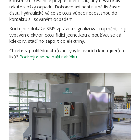
konstrukční řešení je přizpůsobeno tak, aby nevytékaly
tekuté složky odpadu. Dokonce ani není nutné lis často
čistit, hydraulické válce se totiž vůbec nedostanou do
kontaktu s lisovaným odpadem.
Kontejner dokáže SMS zprávou signalizovat naplnění, lis je
vybaven elektronickou řídicí jednotkou a používat se dá
kdekoliv, stačí ho zapojit do elektřiny.
Chcete si prohlédnout různé typy lisovacích kontejnerů a
lisů?
Podívejte se na naši nabídku
.