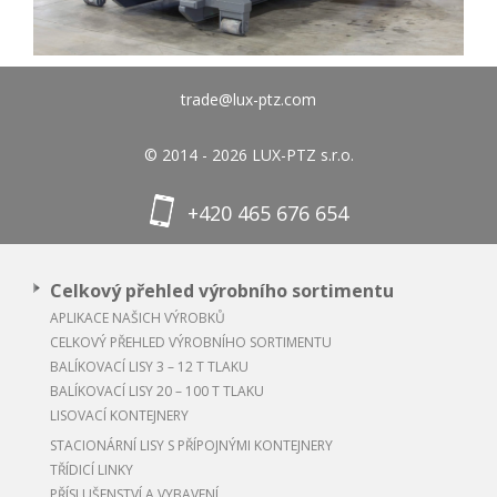
trade@lux-ptz.com
© 2014 - 2026 LUX-PTZ s.r.o.
+420 465 676 654
Celkový přehled výrobního sortimentu
APLIKACE NAŠICH VÝROBKŮ
CELKOVÝ PŘEHLED VÝROBNÍHO SORTIMENTU
BALÍKOVACÍ LISY 3 – 12 T TLAKU
BALÍKOVACÍ LISY 20 – 100 T TLAKU
LISOVACÍ KONTEJNERY
STACIONÁRNÍ LISY S PŘÍPOJNÝMI KONTEJNERY
TŘÍDICÍ LINKY
PŘÍSLUŠENSTVÍ A VYBAVENÍ